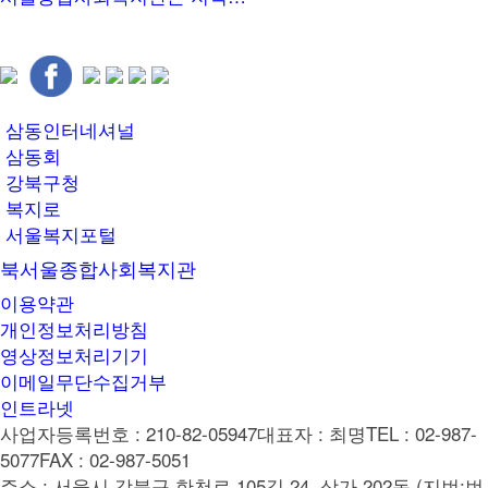
삼동인터네셔널
삼동회
강북구청
복지로
서울복지포털
북서울종합사회복지관
이용약관
개인정보처리방침
영상정보처리기기
이메일무단수집거부
인트라넷
사업자등록번호 : 210-82-05947
대표자 : 최명
TEL : 02-987-
5077
FAX : 02-987-5051
주소 : 서울시 강북구 한천로 105길 24, 상가 202동 (지번:번